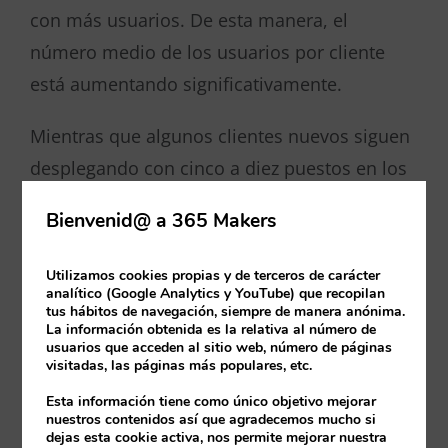
con más usuarios. De esta manera, el
número medio de los usuarios por cliente
está aumentando significativamente.
Mientras que algunos clientes nuevos siguen
desplegando con cinco a diez puestos en los
primeros días de despliegue del ERP,
Bienvenid@ a 365 Makers
Microsoft también está añadiendo clientes
este año con empresas que contratan de
Utilizamos cookies propias y de terceros de carácter
doscientos a quinientos puestos.
analítico (Google Analytics y YouTube) que recopilan
tus hábitos de navegación, siempre de manera anónima.
La información obtenida es la relativa al número de
¿Cuál es el detonante?
usuarios que acceden al sitio web, número de páginas
visitadas, las páginas más populares, etc.
Desde el momento en que Microsoft lanza en
Esta información tiene como único objetivo mejorar
este 2021 las primeras versiones de Business
nuestros contenidos así que agradecemos mucho si
dejas esta cookie activa, nos permite mejorar nuestra