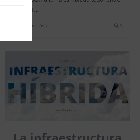
ello, el [...]
Más información
0
La infraestructura