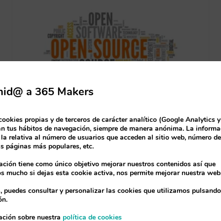
nid@ a 365 Makers
cookies propias y de terceros de carácter analítico (Google Analytics 
Siete trampas del
an tus hábitos de navegación, siempre de manera anónima. La informa
 la relativa al número de usuarios que acceden al sitio web, número d
software gratuito
as páginas más populares, etc.
ación tiene como único objetivo mejorar nuestros contenidos así que
que deben
 mucho si dejas esta cookie activa, nos permite mejorar nuestra web
evitarse
s, puedes consultar y personalizar las cookies que utilizamos pulsando
ón.
Por
365 Makers
|
17/12/2021
|
Actualidad tecnológica
ación sobre nuestra
política de cookies