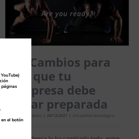
10 Cambios para
los que tu
y YouTube)
ción
empresa debe
e páginas
estar preparada
.
Por
365 Makers
|
24/12/2021
|
Actualidad tecnológica
 en el botón
La pandemia lo ha cambiado todo, entre