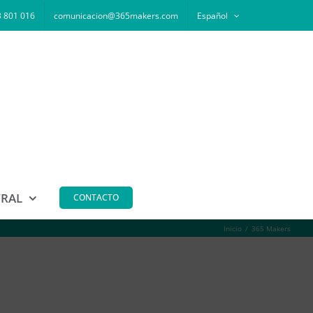
 801 016
comunicacion@365makers.com
Español
TRAL
CONTACTO
Inicio
365 Makers