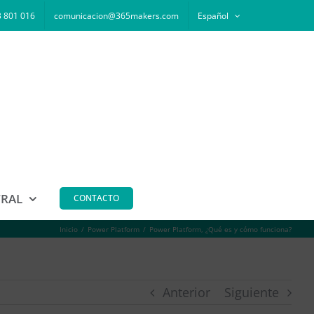
 801 016
comunicacion@365makers.com
Español
TRAL
CONTACTO
Inicio
Power Platform
Power Platform, ¿Qué es y cómo funciona?
Anterior
Siguiente