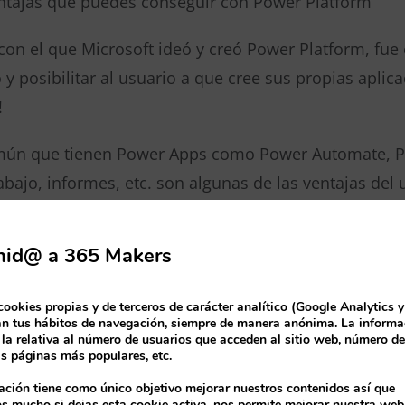
ntajas que puedes conseguir con Power Platform
 con el que Microsoft ideó y creó Power Platform, fue
 y posibilitar al usuario a que cree sus propias aplic
!
mún que tienen Power Apps como Power Automate, Pow
rabajo, informes, etc. son algunas de las ventajas del
plicamos con más detalle estas soluciones.
nid@ a 365 Makers
I
cookies propias y de terceros de carácter analítico (Google Analytics 
tus datos cobren vida
an tus hábitos de navegación, siempre de manera anónima. La informa
 la relativa al número de usuarios que acceden al sitio web, número d
as páginas más populares, etc.
 el mercado, Power BI es una de las soluciones de re
ación tiene como único objetivo mejorar nuestros contenidos así que
 mucho si dejas esta cookie activa, nos permite mejorar nuestra web