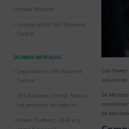
Power Platform
Usando el ERP 365 Business
Central
ÚLTIMOS ARTÍCULOS
Con Power P
Seguridad en 365 Business
soluciones 
Central
En Microso
365 Business Central: Mejora
conocimient
tus procesos de negocio
de herrami
Power Platform, ¿Qué es y
Compo