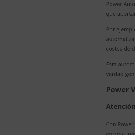
Power Auto
que aporta
Por ejempl
automatizar
costes de d
Esta automa
verdad gen
Power V
Atención
Con Power V
encima, re