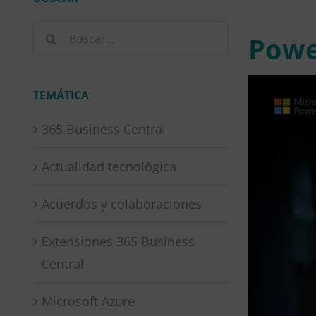
Buscar:
Powe
TEMÁTICA
365 Business Central
Actualidad tecnológica
Acuerdos y colaboraciones
Extensiones 365 Business
Central
Microsoft Azure