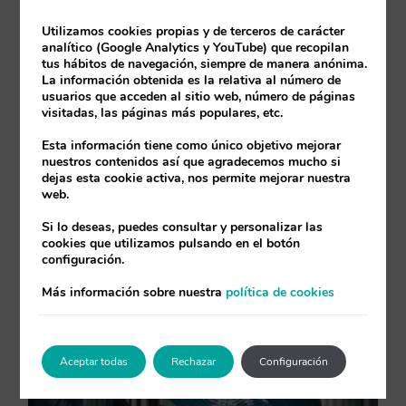
NAV a 365 Business
Utilizamos cookies propias y de terceros de carácter
Central
analítico (Google Analytics y YouTube) que recopilan
tus hábitos de navegación, siempre de manera anónima.
Por
365 Makers
|
25/10/2021
|
365 Business Central
La información obtenida es la relativa al número de
usuarios que acceden al sitio web, número de páginas
visitadas, las páginas más populares, etc.
Hace ya más de tres años que
Esta información tiene como único objetivo mejorar
nuestros contenidos así que agradecemos mucho si
Microsoft lanzó [...]
dejas esta cookie activa, nos permite mejorar nuestra
web.
Más información
0
Si lo deseas, puedes consultar y personalizar las
cookies que utilizamos pulsando en el botón
configuración.
Más información sobre nuestra
política de cookies
Aceptar todas
Rechazar
Configuración