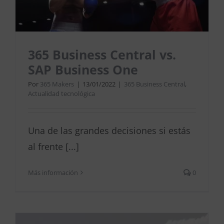
365 Business Central vs.
SAP Business One
Por
365 Makers
|
13/01/2022
|
365 Business Central
,
Actualidad tecnológica
Una de las grandes decisiones si estás
al frente [...]
Más información
0