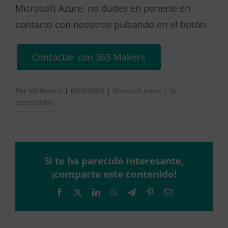
Microsoft Azure, no dudes en ponerte en
contacto con nosotros pulsando en el botón.
Contactar con 365 Makers
Por
365 Makers
|
07/01/2021
|
Microsoft Azure
|
Sin
comentarios
Si te ha parecido interesante,
¡comparte este contenido!
Facebook
X
LinkedIn
WhatsApp
Telegram
Pinterest
Correo
electrónico