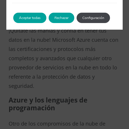
cualquier brecha en el sistema es una de las
premisas.
Aceptar todas
Rechazar
Configuración
¡Quítate las manías y confía en tener tus
datos en la nube! Microsoft Azure cuenta con
las certificaciones y protocolos más
completos y avanzados que cualquier otro
proveedor de servicios en la nube en todo lo
referente a la protección de datos y
seguridad.
Azure y los lenguajes de
programación
Otro de los compromisos de la nube de