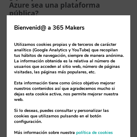
Azure sea una plataforma
pública?
Bienvenid@ a 365 Makers
El concepto de nube pública es únicamente
que cualquier que tenga acceso a Internet
Utilizamos cookies propias y de terceros de carácter
puede hacer uso de ésta.
analítico (Google Analytics y YouTube) que recopilan
tus hábitos de navegación, siempre de manera anónima.
La información obtenida es la relativa al número de
No tiene nada que ver con acceso de
usuarios que acceden al sitio web, número de páginas
visitadas, las páginas más populares, etc.
cualquier persona a tus datos. Siendo un
Esta información tiene como único objetivo mejorar
producto de Microsoft la seguridad está
nuestros contenidos así que agradecemos mucho si
dejas esta cookie activa, nos permite mejorar nuestra
garantizada. Una de las bases de Microsoft es
web.
que todo producto que se comercializa
Si lo deseas, puedes consultar y personalizar las
cuenta con el respaldo de un equipo de
cookies que utilizamos pulsando en el botón
configuración.
expertos en seguridad y en el cumplimiento
Más información sobre nuestra
política de cookies
de los protocolos de seguridad. Evitar