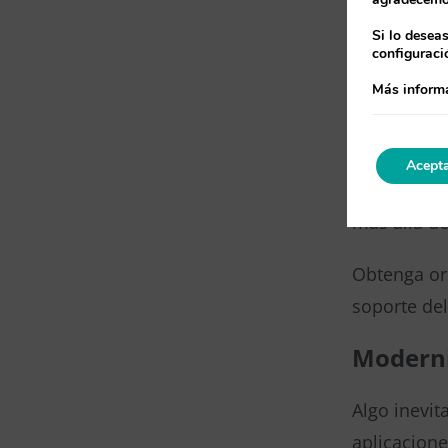
Evaluar
Si lo desea
Podrás gara
configuraci
evaluando,
Más inform
Apóyate
Acepta
Antes de na
más allá de
Obtenga or
soporte de
Moderni
Algo inevit
aplicacione