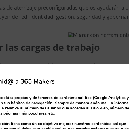
nas de aterrizaje preconfiguradas que os ayudarán a
uyen de red, identidad, gestión, seguridad y goberna
 las cargas de trabajo
ntas que facilitan el trabajo
nid@ a 365 Makers
 Microsoft cuenta con herramienta como Azure Migrat
igrar sus cargas de trabajo.
cookies propias y de terceros de carácter analítico (Google Analytics 
an tus hábitos de navegación, siempre de manera anónima. La informa
s todas las herramientas y la ayuda necesaria para i
 la relativa al número de usuarios que acceden al sitio web, número d
as páginas más populares, etc.
nto del proceso desde un panel central de control.
ación tiene como único objetivo mejorar nuestros contenidos así que
 mucho si dejas esta cookie activa, nos permite mejorar nuestra web