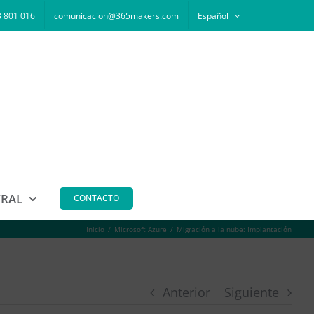
 801 016
comunicacion@365makers.com
Español
TRAL
CONTACTO
Inicio
Microsoft Azure
Migración a la nube: Implantación
Anterior
Siguiente