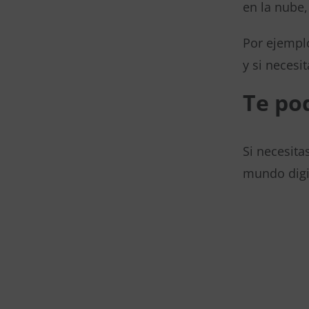
en la nube,
Por ejempl
y si necesi
Te po
Si necesita
mundo digit