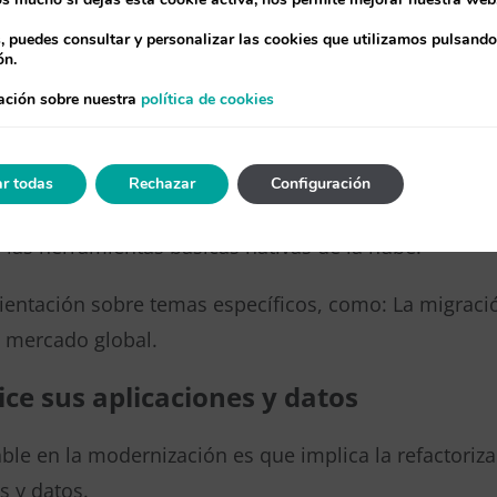
, migrar, optimizar
s, puedes consultar y personalizar las cookies que utilizamos pulsando
ntizar que las cargas de trabajo estén preparadas p
ón.
 migrando, optimizando y promocionándolas con cada
ación sobre nuestra
política de cookies
 en las mejores herramientas
r todas
Rechazar
Configuración
da, puedes revisar las mejores prácticas de migració
 las herramientas básicas nativas de la nube.
ientación sobre temas específicos, como: La migració
l mercado global.
ce sus aplicaciones y datos
able en la modernización es que implica la refactoriza
s y datos.