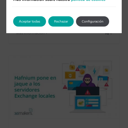
Desmitificando la nube La nube es la
esencia de nuestra [...]
Aceptar todas
Rechazar
Configuración
Más información
0