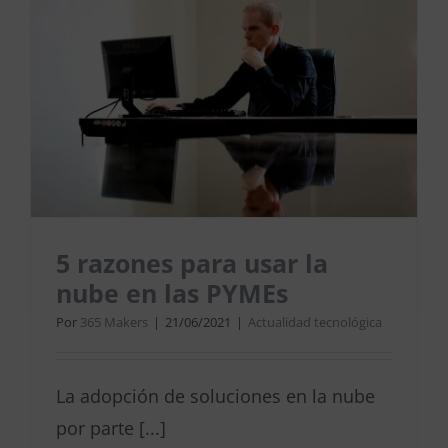
5 razones para usar la
nube en las PYMEs
Por
365 Makers
|
21/06/2021
|
Actualidad tecnológica
La adopción de soluciones en la nube
por parte [...]