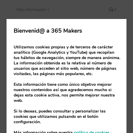
Más información
0
Bienvenid@ a 365 Makers
Utilizamos cookies propias y de terceros de carácter
analítico (Google Analytics y YouTube) que recopilan
tus hábitos de navegación, siempre de manera anónima.
La información obtenida es la relativa al número de
usuarios que acceden al sitio web, número de páginas
visitadas, las páginas más populares, etc.
Esta información tiene como único objetivo mejorar
nuestros contenidos así que agradecemos mucho si
dejas esta cookie activa, nos permite mejorar nuestra
web.
Sin miedos al ERP Cloud
Si lo deseas, puedes consultar y personalizar las
cookies que utilizamos pulsando en el botón
Por
365 Makers
|
16/04/2021
|
Actualidad tecnológica
configuración.
Más información sobre nuestra
política de cookies