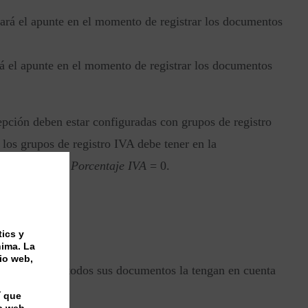
ará el apunte en el momento de registrar los documentos
rá el apunte en el momento de registrar los documentos
epción deben estar configuradas con grupos de registro
los grupos de registro IVA debe tener en la
IVA Sujeto” y
Porcentaje IVA
= 0.
tics y
nima. La
io web,
veedor para que todos sus documentos la tengan en cuenta
í que