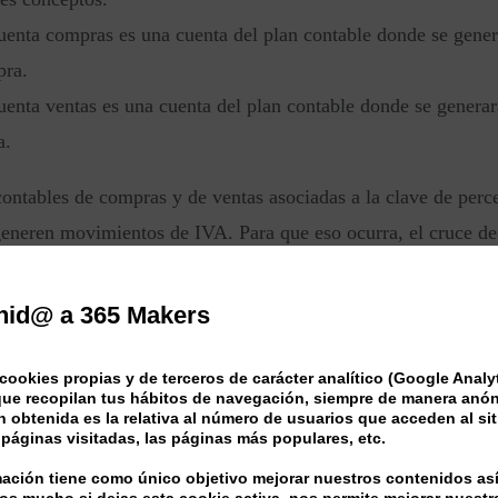
uenta compras es una cuenta del plan contable donde se gener
pra.
uenta ventas es una cuenta del plan contable donde se genera
a.
contables de compras y de ventas asociadas a la clave de perc
eneren movimientos de IVA. Para que eso ocurra, el cruce de 
n de los grupos de registro IVA el
Tipo de cálculo
= “Ningún 
nid@ a 365 Makers
cookies propias y de terceros de carácter analítico (Google Analy
ue recopilan tus hábitos de navegación, siempre de manera anó
 obtenida es la relativa al número de usuarios que acceden al sit
de percepción se detallan a nivel de la ficha del cliente/pro
páginas visitadas, las páginas más populares, etc.
o de ser registrados.
mación tiene como único objetivo mejorar nuestros contenidos as