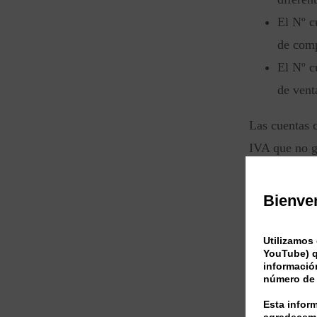
El Nº c
de com
El Nº c
de vent
Las cuentas 
IVA que no g
configuració
Bienve
Utilizamos 
YouTube) q
información
Estas claves 
número de 
en el moment
Esta infor