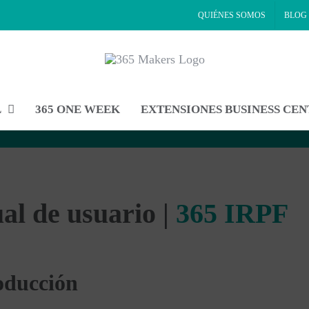
QUIÉNES SOMOS
BLOG
L
365 ONE WEEK
EXTENSIONES BUSINESS CE
l de usuario |
365 IRPF
roducción