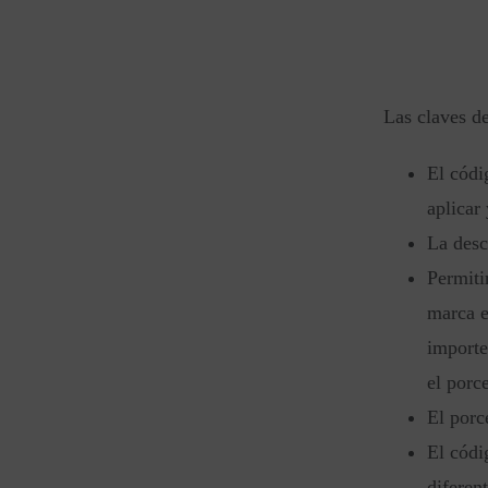
Las claves de
El códi
aplicar 
La desc
Permiti
marca e
importe
el porce
El porc
El códi
diferen