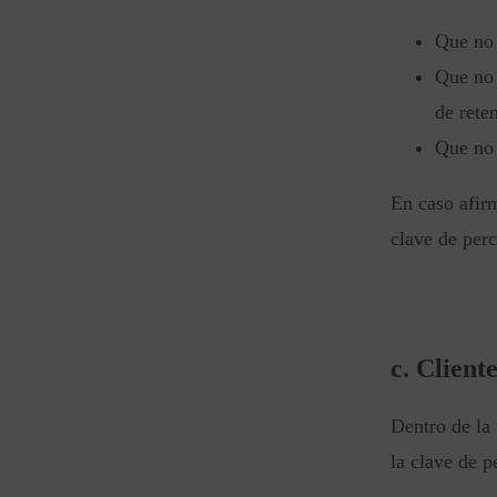
Que no 
Que no 
de rete
Que no 
En caso afirm
clave de perc
c. Client
Dentro de la
la clave de p