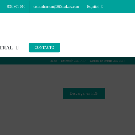
933 801 016
comunicacion@365makers.com
Español
NTRAL
CONTACTO
Inicio
Extensión 365 IRPF
Manual de usuario 365 IRPF
Descargar en PDF